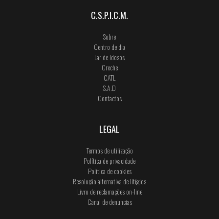
C.S.P.I.C.M.
Sobre
Centro de dia
Lar de idosos
Creche
CATL
S.A.D
Contactos
LEGAL
Termos de utilização
Política de privacidade
Política de cookies
Resolução alternativa de litígios
Livro de reclamações on-line
Canal de denuncias