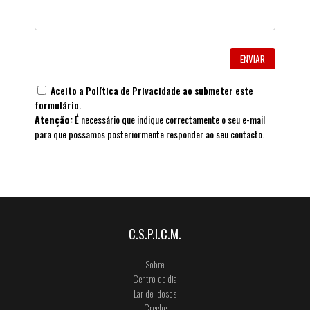
Aceito a
Política de Privacidade
ao submeter este
formulário.
Atenção:
É necessário que indique correctamente o seu e-mail
para que possamos posteriormente responder ao seu contacto.
C.S.P.I.C.M.
Sobre
Centro de dia
Lar de idosos
Creche